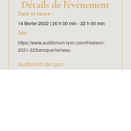
Détails de l'évènement
Date et heure :
14 février 2022
|
20 h 00 min
-
22 h 00 min
Site :
https://www.auditorium-lyon.com/fr/saison-
2021-22/baroque/rameau
Auditorium de Lyon
Adresse :
149 Rue Garibaldi
Lyon
,
69003
France
+ Google Map