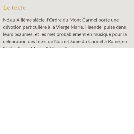
Le texte
Né au XIIIème siècle, l’Ordre du Mont Carmel porte une
dévotion particulière à la Vierge Marie. Haendel puise dans
leurs psaumes, et les met probablement en musique pour la
célébration des fêtes de Notre-Dame du Carmel à Rome, en
l’église Santa Maria di Monte Santo.
Nos vêpres à la Vierge sont une reconstitution, et une
invitation à la redécouverte du célèbre
Dixit Dominus
,
ouvrant l’office et conviant d’autres compositeurs majeurs à
compléter cette liturgie par des œuvres moins célèbres mais
sublimes, à l’image du
Crucifixus
pour 16 voix de Caldara.
Informations
Télécharger le programme